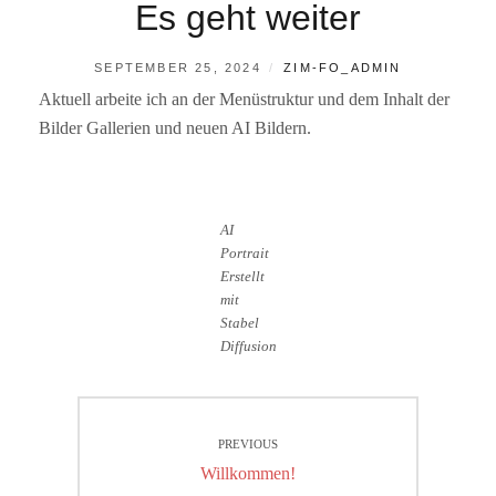
Es geht weiter
POSTED
BY
SEPTEMBER 25, 2024
ZIM-FO_ADMIN
ON
Aktuell arbeite ich an der Menüstruktur und dem Inhalt der
Bilder Gallerien und neuen AI Bildern.
AI
Portrait
Erstellt
mit
Stabel
Diffusion
Beitragsnavigation
PREVIOUS
Previous
Willkommen!